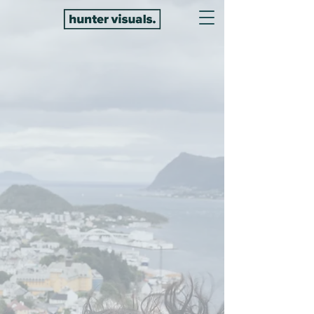
Med kjærleik
for det visuelle
Bryllupsfoto