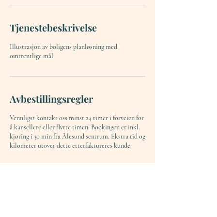
Tjenestebeskrivelse
Illustrasjon av boligens planløsning med
omtrentlige mål
Avbestillingsregler
Vennligst kontakt oss minst 24 timer i forveien for
å kansellere eller flytte timen. Bookingen er inkl.
kjøring i 30 min fra Ålesund sentrum. Ekstra tid og
kilometer utover dette etterfaktureres kunde.
Kontaktinformasjon
47398053
odin@hunter-visuals.com