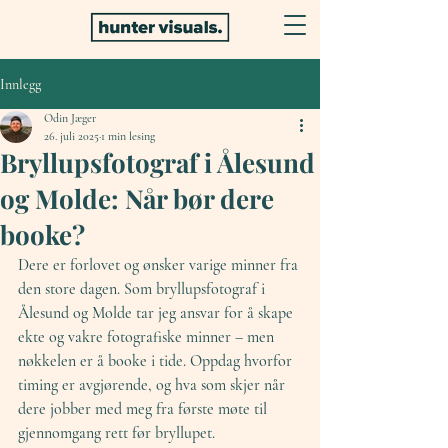
Innlegg
Odin Jæger
26. juli 2025
1 min lesing
Bryllupsfotograf i Ålesund
og Molde: Når bør dere
booke?
Dere er forlovet og ønsker varige minner fra 
den store dagen. Som bryllupsfotograf i 
Ålesund og Molde tar jeg ansvar for å skape 
ekte og vakre fotografiske minner – men 
nøkkelen er 
å booke i tide
. Oppdag hvorfor 
timing er avgjørende, og hva som skjer når 
dere jobber med meg fra første møte til 
gjennomgang rett før bryllupet.