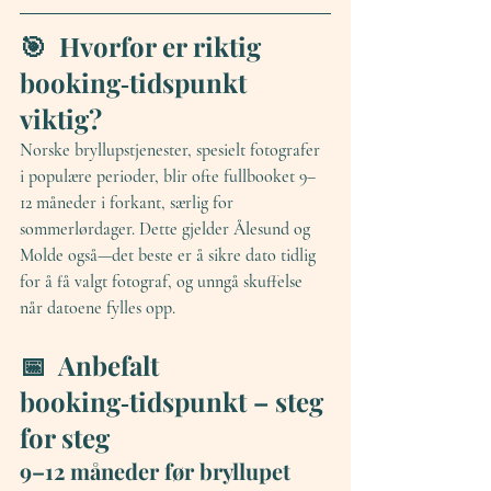
🎯  Hvorfor er riktig 
booking‑tidspunkt 
viktig?
Norske bryllupstjenester, spesielt fotografer 
i populære perioder, blir ofte fullbooket 
9–
12 måneder i forkant
, særlig for 
sommerlørdager. Dette gjelder Ålesund og 
Molde også—det beste er å sikre dato tidlig 
for å få valgt fotograf, og unngå skuffelse 
når datoene fylles opp.
📅  Anbefalt 
booking‑tidspunkt – steg 
for steg
9–12 måneder før bryllupet