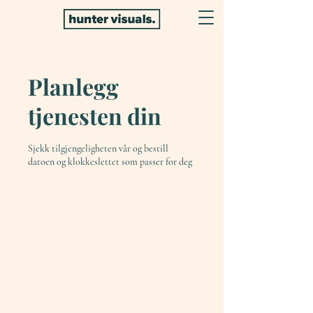
Planlegg
tjenesten din
Sjekk tilgjengeligheten vår og bestill
datoen og klokkeslettet som passer for deg