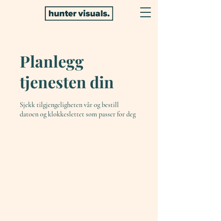
Planlegg
tjenesten din
Sjekk tilgjengeligheten vår og bestill
datoen og klokkeslettet som passer for deg